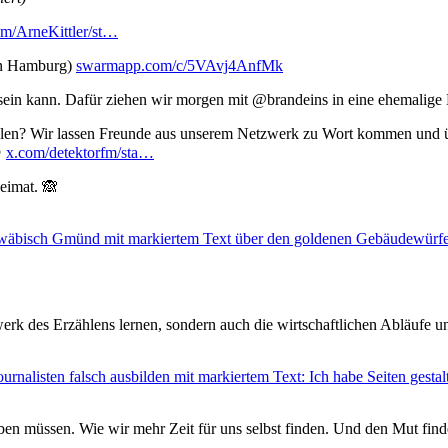
om/ArneKittler/st…
in Hamburg)
swarmapp.com/c/5VAvj4AnfMk
19 sein kann. Dafür ziehen wir morgen mit @brandeins in eine ehemalige
len? Wir lassen Freunde aus unserem Netzwerk zu Wort kommen und ü

x.com/detektorfm/sta…
eimat. 🙈
erk des Erzählens lernen, sondern auch die wirtschaftlichen Abläufe u
iben müssen. Wie wir mehr Zeit für uns selbst finden. Und den Mut fin