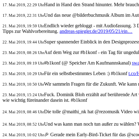
Hand in Hand den Strand hinunter. Mehr braucht
17. Mai 2019, 22:29 Uhr
Und das neue @bilderbuchmusik Album im Auto
17. Mai 2019, 22:31 Uhr
Endlich wieder gebloggt - mit Audiofassung. 3 
21. Mai 2019, 19:59 Uhr
Tipps zur Wahlvorbereitung.
andreas-spiegler.de/2019/05/21/ein…
Super spannender Einblick in den Designproze
22. Mai 2019, 19:44 Uhr
Auf dem Weg zur #b1konf - ein Tag für ungeduld
23. Mai 2019, 08:26 Uhr
#b1konf (@ Speicher Am Kaufmannskanal)
swa
23. Mai 2019, 09:19 Uhr
Für ein selbstbestimmtes Leben :) #b1konf
t.co
23. Mai 2019, 10:29 Uhr
Wir sammeln Fragen für die Zukunft. Wie kann
23. Mai 2019, 10:50 Uhr
Fuck. Dominik Bloh erzählt auf berührende Ar
23. Mai 2019, 15:24 Uhr
wie wichtig füreinander dasein ist. #b1konf
Die tolle @maithi_nk hat @rezomusik Video wis
24. Mai 2019, 08:46 Uhr
Und was kann man noch tun außer zu wählen? W
24. Mai 2019, 08:52 Uhr
🎉 Gerade mein Early-Bird-Ticket für das @sc
24. Mai 2019, 10:02 Uhr