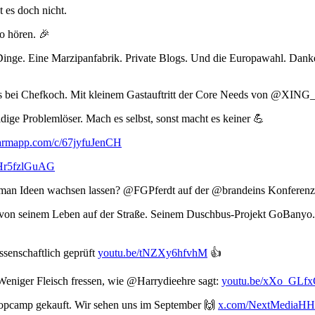
 es doch nicht.
 hören. 🎉
Dinge. Eine Marzipanfabrik. Private Blogs. Und die Europawahl. Dank
ss bei Chefkoch. Mit kleinem Gastauftritt der Core Needs von @XING
ige Problemlöser. Mach es selbst, sonst macht es keiner 💪
rmapp.com/c/67jyfuJenCH
/Hr5fzlGuAG
 man Ideen wachsen lassen? @FGPferdt auf der @brandeins Konferen
t von seinem Leben auf der Straße. Seinem Duschbus-Projekt GoBany
senschaftlich geprüft
youtu.be/tNZXy6hfvhM
👍
eniger Fleisch fressen, wie @Harrydieehre sagt:
youtu.be/xXo_GLfx
oopcamp gekauft. Wir sehen uns im September 🙌
x.com/NextMediaHH