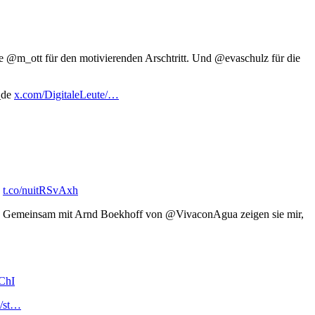
e @m_ott für den motivierenden Arschtritt. Und @evaschulz für die
_de
x.com/DigitaleLeute/…
z
t.co/nuitRSvAxh
o. Gemeinsam mit Arnd Boekhoff von @VivaconAgua zeigen sie mir,
ChI
/st…