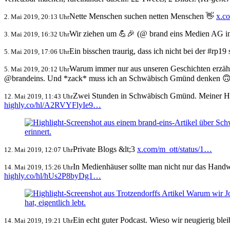
Nette Menschen suchen netten Menschen 👋
x.c
2. Mai 2019, 20:13 Uhr
Wir ziehen um 💪🎉 (@ brand eins Medien AG 
3. Mai 2019, 16:32 Uhr
Ein bisschen traurig, dass ich nicht bei der #rp
5. Mai 2019, 17:06 Uhr
Warum immer nur aus unseren Geschichten erzäh
5. Mai 2019, 20:12 Uhr
@brandeins. Und *zack* muss ich an Schwäbisch Gmünd denken 
Zwei Stunden in Schwäbisch Gmünd. Meiner H
12. Mai 2019, 11:43 Uhr
highly.co/hl/A2RVYFlyIe9…
Private Blogs &lt;3
x.com/m_ott/status/1…
12. Mai 2019, 12:07 Uhr
In Medienhäuser sollte man nicht nur das Handw
14. Mai 2019, 15:26 Uhr
highly.co/hl/hUs2P8byDg1…
Ein echt guter Podcast. Wieso wir neugierig ble
14. Mai 2019, 19:21 Uhr