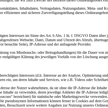
istungen, die wir zum Zwecke des Betriebs dieses Onlineangebotes ein
 Kontaktdaten, Inhaltsdaten, Vertragsdaten, Nutzungsdaten, Meta- und
iner effizienten und sicheren Zurverfügungstellung dieses Onlineangeb
igten Interessen im Sinne des Art. 6 Abs. 1 lit. f. DSGVO Daten über j
r abgerufenen Webseite, Datei, Datum und Uhrzeit des Abrufs, übertra
or besuchte Seite), IP-Adresse und der anfragende Provider.
lärung von Missbrauchs- oder Betrugshandlungen) für die Dauer von m
ur endgültigen Klärung des jeweiligen Vorfalls von der Löschung aus
erechtigten Interessen (d.h. Interesse an der Analyse, Optimierung un
ern ein, um deren Inhalte und Services, wie z.B. Videos oder Schriftart
P-Adresse der Nutzer wahrnehmen, da sie ohne die IP-Adresse die Inhalt
he Inhalte zu verwenden, deren jeweilige Anbieter die IP-Adresse ledig
Beacons“ bezeichnet) für statistische oder Marketingzwecke verwenden
 Die pseudonymen Informationen können ferner in Cookies auf dem Ger
en, Besuchszeit sowie weitere Angaben zur Nutzung unseres Onlineange