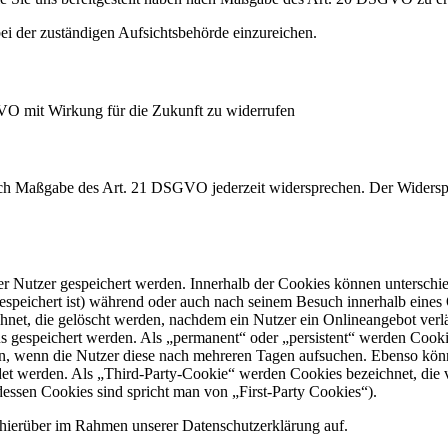
i der zuständigen Aufsichtsbehörde einzureichen.
GVO mit Wirkung für die Zukunft zu widerrufen
nach Maßgabe des Art. 21 DSGVO jederzeit widersprechen. Der Widersp
er Nutzer gespeichert werden. Innerhalb der Cookies können unterschi
peichert ist) während oder auch nach seinem Besuch innerhalb eines 
net, die gelöscht werden, nachdem ein Nutzer ein Onlineangebot verlä
us gespeichert werden. Als „permanent“ oder „persistent“ werden Cook
en, wenn die Nutzer diese nach mehreren Tagen aufsuchen. Ebenso könn
 werden. Als „Third-Party-Cookie“ werden Cookies bezeichnet, die v
dessen Cookies sind spricht man von „First-Party Cookies“).
hierüber im Rahmen unserer Datenschutzerklärung auf.