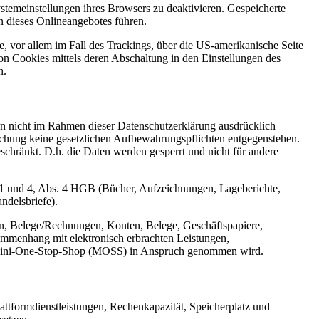
stemeinstellungen ihres Browsers zu deaktivieren. Gespeicherte
 dieses Onlineangebotes führen.
, vor allem im Fall des Trackings, über die US-amerikanische Seite
n Cookies mittels deren Abschaltung in den Einstellungen des
n.
n nicht im Rahmen dieser Datenschutzerklärung ausdrücklich
öschung keine gesetzlichen Aufbewahrungspflichten entgegenstehen.
eschränkt. D.h. die Daten werden gesperrt und nicht für andere
 1 und 4, Abs. 4 HGB (Bücher, Aufzeichnungen, Lageberichte,
ndelsbriefe).
n, Belege/Rechnungen, Konten, Belege, Geschäftspapiere,
mmenhang mit elektronisch erbrachten Leistungen,
er Mini-One-Stop-Shop (MOSS) in Anspruch genommen wird.
ttformdienstleistungen, Rechenkapazität, Speicherplatz und