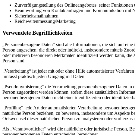
Zurverfügungstellung des Onlineangebotes, seiner Funktionen u
Beantwortung von Kontaktanfragen und Kommunikation mit N
Sicherheitsmaßnahmen
Reichweitenmessung/Marketing
Verwendete Begrifflichkeiten
„Personenbezogene Daten“ sind alle Informationen, die sich auf eine id
Person angesehen, die direkt oder indirekt, insbesondere mittels Z
oder mehreren besonderen Merkmalen identifiziert werden kann, die Aus
Person sind.
„Verarbeitung“ ist jeder mit oder ohne Hilfe automatisierter Verfah
umfasst praktisch jeden Umgang mit Daten.
„Pseudonymisierung“ die Verarbeitung personenbezogener Daten in ei
Person zugeordnet werden können, sofern diese zusätzlichen Informa
personenbezogenen Daten nicht einer identifizierten oder identifizie
„Profiling“ jede Art der automatisierten Verarbeitung personenbezog
natürliche Person beziehen, zu bewerten, insbesondere um Aspekte bezü
Ortswechsel dieser natürlichen Person zu analysieren oder vorherzus
Als „Verantwortlicher“ wird die natürliche oder juristische Person, 
personenbezogenen Daten entscheidet, bezeichnet.