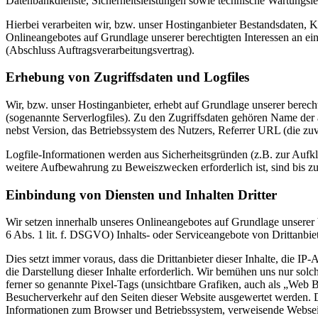
Datenbankdienste, Sicherheitsleistungen sowie technische Wartungsle
Hierbei verarbeiten wir, bzw. unser Hostinganbieter Bestandsdaten,
Onlineangebotes auf Grundlage unserer berechtigten Interessen an e
(Abschluss Auftragsverarbeitungsvertrag).
Erhebung von Zugriffsdaten und Logfiles
Wir, bzw. unser Hostinganbieter, erhebt auf Grundlage unserer berecht
(sogenannte Serverlogfiles). Zu den Zugriffsdaten gehören Name de
nebst Version, das Betriebssystem des Nutzers, Referrer URL (die zuv
Logfile-Informationen werden aus Sicherheitsgründen (z.B. zur Aufk
weitere Aufbewahrung zu Beweiszwecken erforderlich ist, sind bis z
Einbindung von Diensten und Inhalten Dritter
Wir setzen innerhalb unseres Onlineangebotes auf Grundlage unserer b
6 Abs. 1 lit. f. DSGVO) Inhalts- oder Serviceangebote von Drittanbiet
Dies setzt immer voraus, dass die Drittanbieter dieser Inhalte, die I
die Darstellung dieser Inhalte erforderlich. Wir bemühen uns nur solc
ferner so genannte Pixel-Tags (unsichtbare Grafiken, auch als „Web 
Besucherverkehr auf den Seiten dieser Website ausgewertet werden.
Informationen zum Browser und Betriebssystem, verweisende Webseit