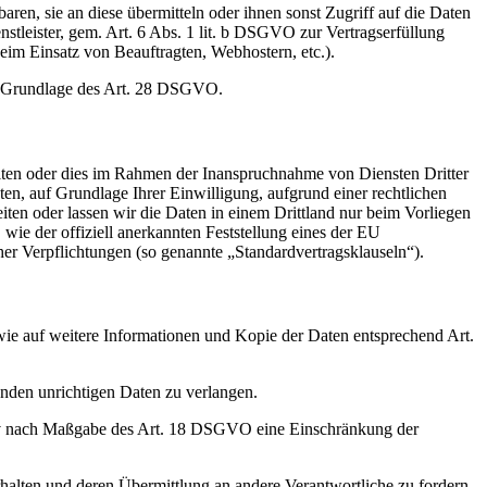
en, sie an diese übermitteln oder ihnen sonst Zugriff auf die Daten
nstleister, gem. Art. 6 Abs. 1 lit. b DSGVO zur Vertragserfüllung
 beim Einsatz von Beauftragten, Webhostern, etc.).
auf Grundlage des Art. 28 DSGVO.
iten oder dies im Rahmen der Inanspruchnahme von Diensten Dritter
ten, auf Grundlage Ihrer Einwilligung, aufgrund einer rechtlichen
eiten oder lassen wir die Daten in einem Drittland nur beim Vorliegen
wie der offiziell anerkannten Feststellung eines der EU
her Verpflichtungen (so genannte „Standardvertragsklauseln“).
wie auf weitere Informationen und Kopie der Daten entsprechend Art.
enden unrichtigen Daten zu verlangen.
tiv nach Maßgabe des Art. 18 DSGVO eine Einschränkung der
halten und deren Übermittlung an andere Verantwortliche zu fordern.