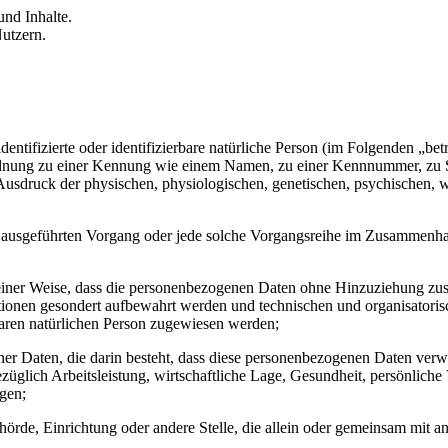
nd Inhalte.
utzern.
entifizierte oder identifizierbare natürliche Person (im Folgenden „betr
uordnung zu einer Kennung wie einem Namen, zu einer Kennnummer, zu 
druck der physischen, physiologischen, genetischen, psychischen, wirts
ren ausgeführten Vorgang oder jede solche Vorgangsreihe im Zusammenh
ner Weise, dass die personenbezogenen Daten ohne Hinzuziehung zusätz
tionen gesondert aufbewahrt werden und technischen und organisatoris
rbaren natürlichen Person zugewiesen werden;
ener Daten, die darin besteht, dass diese personenbezogenen Daten ver
glich Arbeitsleistung, wirtschaftliche Lage, Gesundheit, persönliche Vo
agen;
Behörde, Einrichtung oder andere Stelle, die allein oder gemeinsam mit