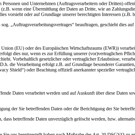
ersonen und Unternehmen (Auftragsverarbeitern oder Dritten) offenbar
s (z.B. wenn eine Übermittlung der Daten an Dritte, wie an Zahlungsdie
g dies vorsieht oder auf Grundlage unserer berechtigten Interessen (z.B.
s sog. „Auftragsverarbeitungsvertrages“ beauftragen, geschieht dies 
en Union (EU) oder des Europäischen Wirtschaftsraums (EWR)) verarbe
folgt dies nur, wenn es zur Erfüllung unserer (vor)vertraglichen Pflich
hieht. Vorbehaltlich gesetzlicher oder vertraglicher Erlaubnisse, verarb
h. die Verarbeitung erfolgt z.B. auf Grundlage besonderer Garantien, 
cy Shield“) oder Beachtung offiziell anerkannter spezieller vertraglic
effende Daten verarbeitet werden und auf Auskunft über diese Daten so
ung der Sie betreffenden Daten oder die Berichtigung der Sie betreff
 dass betreffende Daten unverzüglich gelöscht werden, bzw. alterna
die Sie uns bereitgestellt haben nach Maßgabe des Art. 20 DSGVO zu er