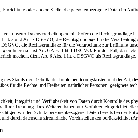
e, Einrichtung oder andere Stelle, die personenbezogene Daten im Auftr
en unserer Datenverarbeitungen mit. Sofern die Rechtsgrundlage in d
. 1 lit. a und Art. 7 DSGVO, die Rechtsgrundlage für die Verarbeitung
DSGVO, die Rechtsgrundlage für die Verarbeitung zur Erfüllung unsere
gten Interessen ist Art. 6 Abs. 1 lit. f DSGVO. Für den Fall, dass leb
erlich machen, dient Art. 6 Abs. 1 lit. d DSGVO als Rechtsgrundlage.
 des Stands der Technik, der Implementierungskosten und der Art, d
isikos für die Rechte und Freiheiten natürlicher Personen, geeignete 
keit, Integrität und Verfügbarkeit von Daten durch Kontrolle des phy
 und ihrer Trennung. Des Weiteren haben wir Verfahren eingerichtet, 
sichtigen wir den Schutz personenbezogener Daten bereits bei der En
 und durch datenschutzfreundliche Voreinstellungen berücksichtigt (
en