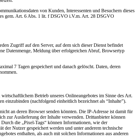
setzen.
 Kommunikationsdaten von Kunden, Interessenten und Besuchern dieses
otes gem. Art. 6 Abs. 1 lit. f DSGVO i.V.m. Art. 28 DSGVO
eden Zugriff auf den Server, auf dem sich dieser Dienst befindet
gene Datenmenge, Meldung über erfolgreichen Abruf, Browsertyp
aximal 7 Tagen gespeichert und danach gelöscht. Daten, deren
genommen.
d wirtschaftlichem Betrieb unseres Onlineangebotes im Sinne des Art.
en einzubinden (nachfolgend einheitlich bezeichnet als “Inhalte”).
e nicht an deren Browser senden könnten. Die IP-Adresse ist damit für
lich zur Auslieferung der Inhalte verwenden. Drittanbieter können
. Durch die „Pixel-Tags“ können Informationen, wie der
ät der Nutzer gespeichert werden und unter anderem technische
botes enthalten, als auch mit solchen Informationen aus anderen