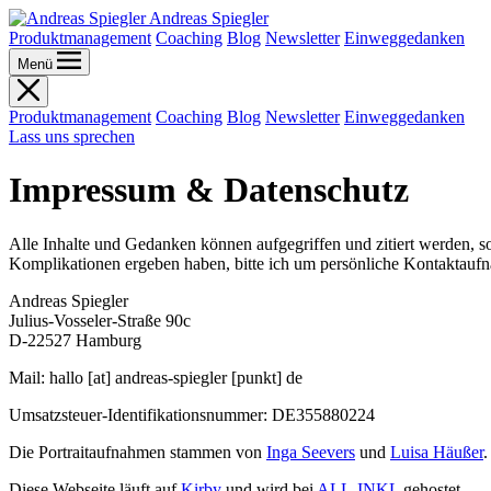
Andreas Spiegler
Produktmanagement
Coaching
Blog
Newsletter
Einweggedanken
Menü
Produktmanagement
Coaching
Blog
Newsletter
Einweggedanken
Lass uns sprechen
Impressum & Datenschutz
Alle Inhalte und Gedanken können aufgegriffen und zitiert werden, so
Komplikationen ergeben haben, bitte ich um persönliche Kontaktauf
Andreas Spiegler
Julius-Vosseler-Straße 90c
D-22527 Hamburg
Mail: hallo [at] andreas-spiegler [punkt] de
Umsatzsteuer-Identifikationsnummer: DE355880224
Die Portraitaufnahmen stammen von
Inga Seevers
und
Luisa Häußer
.
Diese Webseite läuft auf
Kirby
und wird bei
ALL-INKL
gehostet.