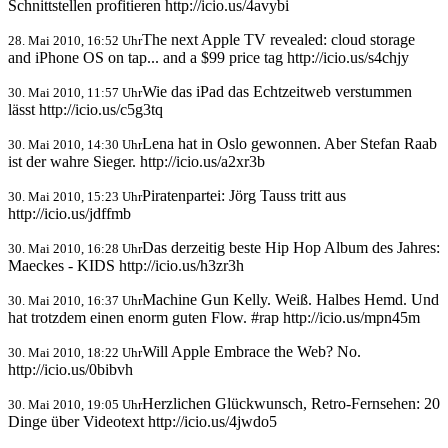
Schnittstellen profitieren http://icio.us/4avybi
The next Apple TV revealed: cloud storage
28. Mai 2010, 16:52 Uhr
and iPhone OS on tap... and a $99 price tag http://icio.us/s4chjy
Wie das iPad das Echtzeitweb verstummen
30. Mai 2010, 11:57 Uhr
lässt http://icio.us/c5g3tq
Lena hat in Oslo gewonnen. Aber Stefan Raab
30. Mai 2010, 14:30 Uhr
ist der wahre Sieger. http://icio.us/a2xr3b
Piratenpartei: Jörg Tauss tritt aus
30. Mai 2010, 15:23 Uhr
http://icio.us/jdffmb
Das derzeitig beste Hip Hop Album des Jahres:
30. Mai 2010, 16:28 Uhr
Maeckes - KIDS http://icio.us/h3zr3h
Machine Gun Kelly. Weiß. Halbes Hemd. Und
30. Mai 2010, 16:37 Uhr
hat trotzdem einen enorm guten Flow. #rap http://icio.us/mpn45m
Will Apple Embrace the Web? No.
30. Mai 2010, 18:22 Uhr
http://icio.us/0bibvh
Herzlichen Glückwunsch, Retro-Fernsehen: 20
30. Mai 2010, 19:05 Uhr
Dinge über Videotext http://icio.us/4jwdo5