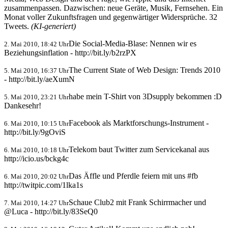
zusammenpassen. Dazwischen: neue Geräte, Musik, Fernsehen. Ein
Monat voller Zukunftsfragen und gegenwärtiger Widersprüche. 32
Tweets.
(KI-generiert)
Die Social-Media-Blase: Nennen wir es
2. Mai 2010, 18:42 Uhr
Beziehungsinflation - http://bit.ly/b2rzPX
The Current State of Web Design: Trends 2010
5. Mai 2010, 16:37 Uhr
- http://bit.ly/aeXumN
habe mein T-Shirt von 3Dsupply bekommen :D
5. Mai 2010, 23:21 Uhr
Dankesehr!
Facebook als Marktforschungs-Instrument -
6. Mai 2010, 10:15 Uhr
http://bit.ly/9gOviS
Telekom baut Twitter zum Servicekanal aus
6. Mai 2010, 10:18 Uhr
http://icio.us/bckg4c
Das Äffle und Pferdle feiern mit uns #fb
6. Mai 2010, 20:02 Uhr
http://twitpic.com/1lka1s
Schaue Club2 mit Frank Schirrmacher und
7. Mai 2010, 14:27 Uhr
@Luca - http://bit.ly/83SeQ0