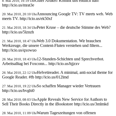
Guter Artikel! Kommt uns endlich nah!
8. Mai 2010, 16:19 Uhr
http://icio.us/mrat3e
Announcing Google TV: TV meets web. Web
20. Mai 2010, 20:10 Uhr
meets TV. http://icio.us/ek50xf
Peter Kruse – die deutsche Stimme des Web?
21. Mai 2010, 18:34 Uhr
http://icio.us/5lznzh
Web 3.0 Dokumentation. Wir brauchen
21. Mai 2010, 18:47 Uhr
Werkzeuge, die unsere Content-Fluten verstehen und filtern...
http://icio.us/qxowuo
12-Stunden-Schichten und Sprechverbot.
26. Mai 2010, 18:43 Uhr
Arbeitsalltag bei Foxconn... http://icio.us/hjjzxv
Helvetireader. A minimal, anti-social theme for
26. Mai 2010, 22:12 Uhr
Google Reader. #fb http://icio.us/012lmd
So schaffen Manager wieder Vertrauen
27. Mai 2010, 19:22 Uhr
http://icio.us/bvghi0
Apple Reveals New Service for Authors to
28. Mai 2010, 08:03 Uhr
Sell Their Books Directly in the iBookstore http://icio.us/3mlmkd
Warum Tageszeitungen von offenen
28. Mai 2010, 11:09 Uhr