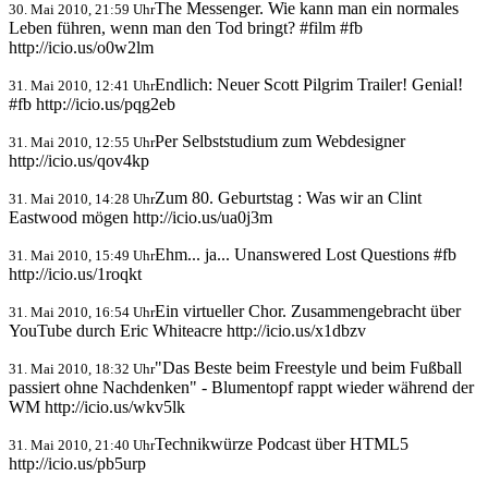
The Messenger. Wie kann man ein normales
30. Mai 2010, 21:59 Uhr
Leben führen, wenn man den Tod bringt? #film #fb
http://icio.us/o0w2lm
Endlich: Neuer Scott Pilgrim Trailer! Genial!
31. Mai 2010, 12:41 Uhr
#fb http://icio.us/pqg2eb
Per Selbststudium zum Webdesigner
31. Mai 2010, 12:55 Uhr
http://icio.us/qov4kp
Zum 80. Geburtstag : Was wir an Clint
31. Mai 2010, 14:28 Uhr
Eastwood mögen http://icio.us/ua0j3m
Ehm... ja... Unanswered Lost Questions #fb
31. Mai 2010, 15:49 Uhr
http://icio.us/1roqkt
Ein virtueller Chor. Zusammengebracht über
31. Mai 2010, 16:54 Uhr
YouTube durch Eric Whiteacre http://icio.us/x1dbzv
"Das Beste beim Freestyle und beim Fußball
31. Mai 2010, 18:32 Uhr
passiert ohne Nachdenken" - Blumentopf rappt wieder während der
WM http://icio.us/wkv5lk
Technikwürze Podcast über HTML5
31. Mai 2010, 21:40 Uhr
http://icio.us/pb5urp