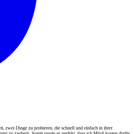
t, zwei Dinge zu probieren, die schnell und einfach in ihrer
nü zu zaubern. Somit passte es perfekt, dass ich Müsli kosten durfte.