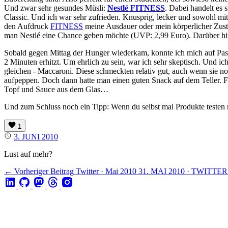
Und zwar sehr gesundes Müsli:
Nestlé FITNESS
. Dabei handelt es 
Classic. Und ich war sehr zufrieden. Knusprig, lecker und sowohl mit
den Aufdruck
FITNESS
meine Ausdauer oder mein körperlicher Zust
man Nestlé eine Chance geben möchte (UVP: 2,99 Euro). Darüber hi
Sobald gegen Mittag der Hunger wiederkam, konnte ich mich auf Pas
2 Minuten erhitzt. Um ehrlich zu sein, war ich sehr skeptisch. Und i
gleichen - Maccaroni. Diese schmeckten relativ gut, auch wenn sie n
aufpeppen. Doch dann hatte man einen guten Snack auf dem Teller. Für
Topf und Sauce aus dem Glas…
Und zum Schluss noch ein Tipp: Wenn du selbst mal Produkte testen m
1
3. JUNI 2010
Lust auf mehr?
← Vorheriger Beitrag
Twitter · Mai 2010
31. MAI 2010 · TWITTER