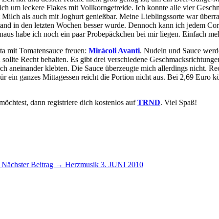
sich um leckere Flakes mit Vollkorngetreide. Ich konnte alle vier Ges
 Milch als auch mit Joghurt genießbar. Meine Lieblingssorte war überra
and in den letzten Wochen besser wurde. Dennoch kann ich jedem Cor
naus habe ich noch ein paar Probepäckchen bei mir liegen. Einfach m
ta mit Tomatensauce freuen:
Mirácoli Avanti
. Nudeln und Sauce werde
ch sollte Recht behalten. Es gibt drei verschiedene Geschmacksrichtung
och aneinander klebten. Die Sauce überzeugte mich allerdings nicht. 
 ein ganzes Mittagessen reicht die Portion nicht aus. Bei 2,69 Euro k
öchtest, dann registriere dich kostenlos auf
TRND
. Viel Spaß!
Nächster Beitrag →
Herzmusik
3. JUNI 2010