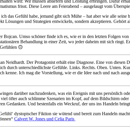
erhalten wird: Wir müssen abliefern und Leistung erbringen. Dafür erha
omatismus frisst. Diese Leere am Feierabend – ausgelaugt vom Überspie
ich das Gefühl habe, jemand gibt sich Mühe – hat aber wie alle seine b
rekt Lösungen und Strategien entwickeln, sondern akzeptieren. Gehört a
 Bojcan. Umso schöner finde ich es, wie er in den letzten Folgen von 
stationären Behandlung in einer Zeit, wo jeder daheim mit sich ringt. E
 Gefühlen 🙃
an Neidhardt. Der Protagonist erhält eine Diagnose. Eine von diesen Di
ch durch unterschiedlichste Gefühle. Links. Rechts. Oben. Unten. Kurz
ich kenne. Ich mag die Vorstellung, wie er die Idee nach und nach ausge
zwingen darüber nachzudenken, was ein Ereignis mit uns persönlich od
 viel öfter auch schlimme Szenarien im Kopf, auf dem Bildschirm oder
en Gedanken. Und bestenfalls ein Weckruf, der uns ins Handeln bringt
 Gefühl‘ dystopischer Fiktion sie wütend und bereit zum Handeln mac
 können“
Calvert W. Jones und Celia Paris