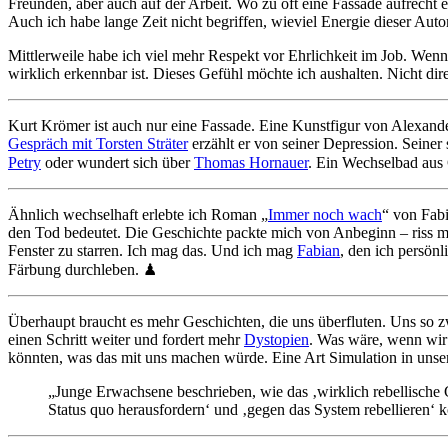
Freunden, aber auch auf der Arbeit. Wo zu oft eine Fassade aufrecht 
Auch ich habe lange Zeit nicht begriffen, wieviel Energie dieser Aut
Mittlerweile habe ich viel mehr Respekt vor Ehrlichkeit im Job. Wenn 
wirklich erkennbar ist. Dieses Gefühl möchte ich aushalten. Nicht di
Kurt Krömer ist auch nur eine Fassade. Eine Kunstfigur von Alexander
Gespräch mit Torsten Sträter
erzählt er von seiner Depression. Seiner 
Petry
oder wundert sich über
Thomas Hornauer
. Ein Wechselbad aus
Ähnlich wechselhaft erlebte ich Roman „
Immer noch wach
“ von Fabi
den Tod bedeutet. Die Geschichte packte mich von Anbeginn – riss mi
Fenster zu starren. Ich mag das. Und ich mag
Fabian
, den ich persönl
Färbung durchleben. ♟
Überhaupt braucht es mehr Geschichten, die uns überfluten. Uns so 
einen Schritt weiter und fordert mehr
Dystopien
. Was wäre, wenn wir
könnten, was das mit uns machen würde. Eine Art Simulation in unser
„Junge Erwachsene beschrieben, wie das ‚wirklich rebellische
Status quo herausfordern‘ und ‚gegen das System rebellieren‘