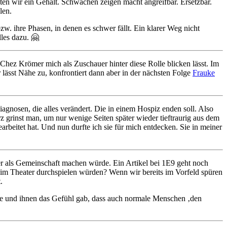
lten wir ein Gehalt. Schwächen zeigen macht angreifbar. Ersetzbar.
len.
zw. ihre Phasen, in denen es schwer fällt. Ein klarer Weg nicht
lles dazu. 🤗
Chez Krömer mich als Zuschauer hinter diese Rolle blicken lässt. Im
r lässt Nähe zu, konfrontiert dann aber in der nächsten Folge
Frauke
agnosen, die alles verändert. Die in einem Hospiz enden soll. Also
 grinst man, um nur wenige Seiten später wieder tieftraurig aus dem
arbeitet hat. Und nun durfte ich sie für mich entdecken. Sie in meiner
er als Gemeinschaft machen würde. Ein Artikel bei 1E9 geht noch
 im Theater durchspielen würden? Wenn wir bereits im Vorfeld spüren
.
hte und ihnen das Gefühl gab, dass auch normale Menschen ‚den