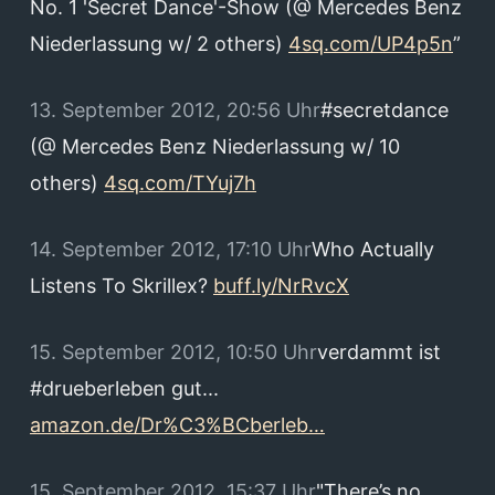
No. 1 'Secret Dance'-Show (@ Mercedes Benz
Niederlassung w/ 2 others)
4sq.com/UP4p5n
”
13. September 2012, 20:56 Uhr
#secretdance
(@ Mercedes Benz Niederlassung w/ 10
others)
4sq.com/TYuj7h
14. September 2012, 17:10 Uhr
Who Actually
Listens To Skrillex?
buff.ly/NrRvcX
15. September 2012, 10:50 Uhr
verdammt ist
#drueberleben gut...
amazon.de/Dr%C3%BCberleb…
15. September 2012, 15:37 Uhr
"There’s no