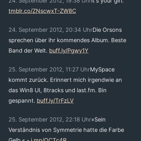
24. September 2012, 19:38 Uhr
it's your girl.
tmblr.co/ZNscwxT-ZW8C
24. September 2012, 20:34 Uhr
Die Orsons
sprechen über ihr kommendes Album. Beste
Band der Welt.
buff.ly/Pgwy1Y
25. September 2012, 11:27 Uhr
MySpace
kommt zurück. Erinnert mich irgendwie an
das Win8 UI, 8tracks und last.fm. Bin
gespannt.
buff.ly/TrFzLV
25. September 2012, 22:18 Uhr
»Sein
Verständnis von Symmetrie hatte die Farbe
Gelb.« -
j.mp/QCTc4R