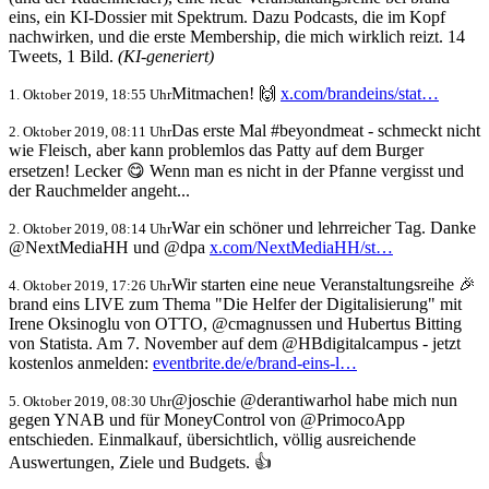
eins, ein KI-Dossier mit Spektrum. Dazu Podcasts, die im Kopf
nachwirken, und die erste Membership, die mich wirklich reizt. 14
Tweets, 1 Bild.
(KI-generiert)
Mitmachen! 🙌
x.com/brandeins/stat…
1. Oktober 2019, 18:55 Uhr
Das erste Mal #beyondmeat - schmeckt nicht
2. Oktober 2019, 08:11 Uhr
wie Fleisch, aber kann problemlos das Patty auf dem Burger
ersetzen! Lecker 😋 Wenn man es nicht in der Pfanne vergisst und
der Rauchmelder angeht...
War ein schöner und lehrreicher Tag. Danke
2. Oktober 2019, 08:14 Uhr
@NextMediaHH und @dpa
x.com/NextMediaHH/st…
Wir starten eine neue Veranstaltungsreihe 🎉
4. Oktober 2019, 17:26 Uhr
brand eins LIVE zum Thema "Die Helfer der Digitalisierung" mit
Irene Oksinoglu von OTTO, @cmagnussen und Hubertus Bitting
von Statista. Am 7. November auf dem @HBdigitalcampus - jetzt
kostenlos anmelden:
eventbrite.de/e/brand-eins-l…
@joschie @derantiwarhol habe mich nun
5. Oktober 2019, 08:30 Uhr
gegen YNAB und für MoneyControl von @PrimocoApp
entschieden. Einmalkauf, übersichtlich, völlig ausreichende
Auswertungen, Ziele und Budgets. 👍