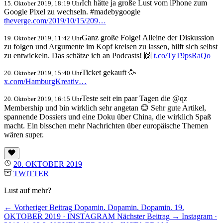
Ich hätte ja große Lust vom iPhone zum
15. Oktober 2019, 18:19 Uhr
Google Pixel zu wechseln. #madebygoogle
theverge.com/2019/10/15/209…
Ganz große Folge! Alleine der Diskussion
19. Oktober 2019, 11:42 Uhr
zu folgen und Argumente im Kopf kreisen zu lassen, hilft sich selbst
zu entwickeln. Das schätze ich an Podcasts! 🙌
t.co/TyT9psRaQo
Ticket gekauft 🥳
20. Oktober 2019, 15:40 Uhr
x.com/HamburgKreativ…
Teste seit ein paar Tagen die @qz
20. Oktober 2019, 16:15 Uhr
Membership und bin wirklich sehr angetan 😊 Sehr gute Artikel,
spannende Dossiers und eine Doku über China, die wirklich Spaß
macht. Ein bisschen mehr Nachrichten über europäische Themen
wären super.
20. OKTOBER 2019
TWITTER
Lust auf mehr?
← Vorheriger Beitrag
Dopamin. Dopamin. Dopamin.
19.
OKTOBER 2019 · INSTAGRAM
Nächster Beitrag →
Instagram ·