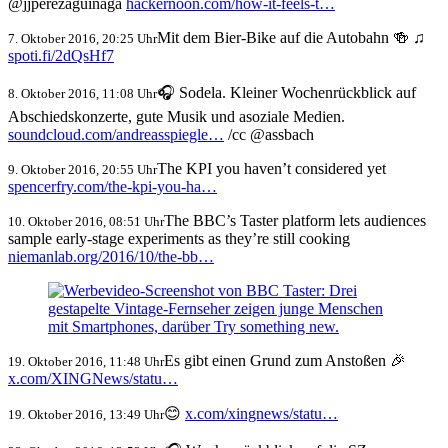
@jjperezaguinaga
hackernoon.com/how-it-feels-t…
Mit dem Bier-Bike auf die Autobahn 🍻 ♫
7. Oktober 2016, 20:25 Uhr
spoti.fi/2dQsHf7
🎧 Sodela. Kleiner Wochenrückblick auf
8. Oktober 2016, 11:08 Uhr
Abschiedskonzerte, gute Musik und asoziale Medien.
soundcloud.com/andreasspiegle…
/cc @assbach
The KPI you haven’t considered yet
9. Oktober 2016, 20:55 Uhr
spencerfry.com/the-kpi-you-ha…
The BBC’s Taster platform lets audiences
10. Oktober 2016, 08:51 Uhr
sample early-stage experiments as they’re still cooking
niemanlab.org/2016/10/the-bb…
Es gibt einen Grund zum Anstoßen 🎉
19. Oktober 2016, 11:48 Uhr
x.com/XINGNews/statu…
😊
x.com/xingnews/statu…
19. Oktober 2016, 13:49 Uhr