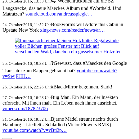
🎧 Wochenrückblick auf die SZ
23. Oktober 2016, 13:53 Uhr
Langstrecke, das neue Maeckes-Album und #Wortheld. Und
Matratzen?
soundcloud.com/andreasspiegle…
Bookworms will Adore this Cabin in
24. Oktober 2016, 11:52 Uhr
Upstate New York
xing-news.com/reader/news/ar…
❓Gewusst, dass #Maeckes den Google
25. Oktober 2016, 19:33 Uhr
Translator zum Rappen gebracht hat?
youtube.com/watch?
v=SwjFHH…
#BlackMirror begonnen. Stark!
25. Oktober 2016, 22:26 Uhr
Bug Man. Ein Mann, der Insekten
27. Oktober 2016, 16:28 Uhr
erforscht. Mit ihnen malt. Ein Leben nach ihnen ausrichtet.
vimeo.com/187823706
Bjarne Mädel streunt nachts durch
31. Oktober 2016, 19:52 Uhr
Hamburg... Liedfett - Schlaflied (Victor Flowers RMX)
youtube.com/watch?v=yBti2p…