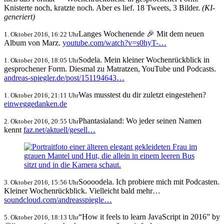
Knisterte noch, kratzte noch. Aber es lief. 18 Tweets, 3 Bilder.
(KI-
generiert)
Langes Wochenende 🎉 Mit dem neuen
1. Oktober 2016, 16:22 Uhr
Album von Marz.
youtube.com/watch?v=s0hyT-…
Sodela. Mein kleiner Wochenrückblick in
1. Oktober 2016, 18:05 Uhr
gesprochener Form. Diesmal zu Matratzen, YouTube und Podcasts.
andreas-spiegler.de/post/151194643…
Was musstest du dir zuletzt eingestehen?
1. Oktober 2016, 21:11 Uhr
einweggedanken.de
Phantasialand: Wo jeder seinen Namen
2. Oktober 2016, 20:55 Uhr
kennt
faz.net/aktuell/gesell…
Soooodela. Ich probiere mich mit Podcasten.
3. Oktober 2016, 15:56 Uhr
Kleiner Wochenrückblick. Vielleicht bald mehr…
soundcloud.com/andreasspiegle…
“How it feels to learn JavaScript in 2016” by
5. Oktober 2016, 18:13 Uhr