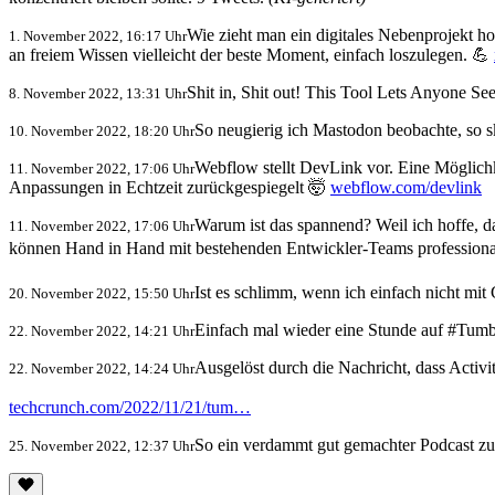
Wie zieht man ein digitales Nebenprojekt 
1. November 2022, 16:17 Uhr
an freiem Wissen vielleicht der beste Moment, einfach loszulegen. 💪
Shit in, Shit out! This Tool Lets Anyone Se
8. November 2022, 13:31 Uhr
So neugierig ich Mastodon beobachte, so s
10. November 2022, 18:20 Uhr
Webflow stellt DevLink vor. Eine Möglichk
11. November 2022, 17:06 Uhr
Anpassungen in Echtzeit zurückgespiegelt 🤯
webflow.com/devlink
Warum ist das spannend? Weil ich hoffe,
11. November 2022, 17:06 Uhr
können Hand in Hand mit bestehenden Entwickler-Teams professional
Ist es schlimm, wenn ich einfach nicht m
20. November 2022, 15:50 Uhr
Einfach mal wieder eine Stunde auf #Tumbl
22. November 2022, 14:21 Uhr
Ausgelöst durch die Nachricht, dass Activ
22. November 2022, 14:24 Uhr
techcrunch.com/2022/11/21/tum…
So ein verdammt gut gemachter Podcast 
25. November 2022, 12:37 Uhr