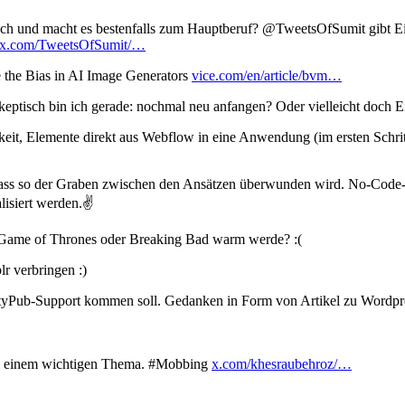
hoch und macht es bestenfalls zum Hauptberuf? @TweetsOfSumit gibt E
x.com/TweetsOfSumit/…
e the Bias in AI Image Generators
vice.com/en/article/bvm…
keptisch bin ich gerade: nochmal neu anfangen? Oder vielleicht doch 
eit, Elemente direkt aus Webflow in eine Anwendung (im ersten Schri
 dass so der Graben zwischen den Ansätzen überwunden wird. No-Code
isiert werden.✌️
it Game of Thrones oder Breaking Bad warm werde? :(
r verbringen :)
ityPub-Support kommen soll. Gedanken in Form von Artikel zu Wordpre
zu einem wichtigen Thema. #Mobbing
x.com/khesraubehroz/…