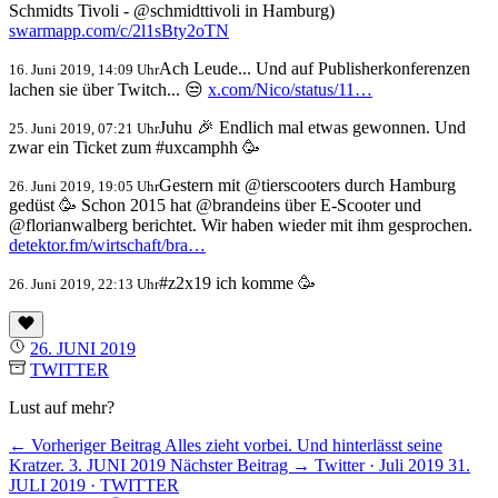
Schmidts Tivoli - @schmidttivoli in Hamburg)
swarmapp.com/c/2l1sBty2oTN
Ach Leude... Und auf Publisherkonferenzen
16. Juni 2019, 14:09 Uhr
lachen sie über Twitch... 😒
x.com/Nico/status/11…
Juhu 🎉 Endlich mal etwas gewonnen. Und
25. Juni 2019, 07:21 Uhr
zwar ein Ticket zum #uxcamphh 🥳
Gestern mit ⁦@tierscooters⁩ durch Hamburg
26. Juni 2019, 19:05 Uhr
gedüst 🥳 Schon 2015 hat ⁦@brandeins⁩ über E-Scooter und
⁦@florianwalberg⁩ berichtet. Wir haben wieder mit ihm gesprochen.
detektor.fm/wirtschaft/bra…
#z2x19 ich komme 🥳
26. Juni 2019, 22:13 Uhr
26. JUNI 2019
TWITTER
Lust auf mehr?
← Vorheriger Beitrag
Alles zieht vorbei. Und hinterlässt seine
Kratzer.
3. JUNI 2019
Nächster Beitrag →
Twitter · Juli 2019
31.
JULI 2019 · TWITTER