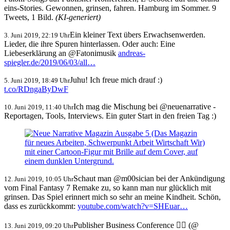
eins-Stories. Gewonnen, grinsen, fahren. Hamburg im Sommer. 9
Tweets, 1 Bild.
(KI-generiert)
Ein kleiner Text übers Erwachsenwerden.
3. Juni 2019, 22:19 Uhr
Lieder, die ihre Spuren hinterlassen. Oder auch: Eine
Liebeserklärung an @Fatonimusik
andreas-
spiegler.de/2019/06/03/all…
Juhu! Ich freue mich drauf :)
5. Juni 2019, 18:49 Uhr
t.co/RDngaByDwF
Ich mag die Mischung bei @neuenarrative -
10. Juni 2019, 11:40 Uhr
Reportagen, Tools, Interviews. Ein guter Start in den freien Tag :)
Schaut man @m00sician bei der Ankündigung
12. Juni 2019, 10:05 Uhr
vom Final Fantasy 7 Remake zu, so kann man nur glücklich mit
grinsen. Das Spiel erinnert mich so sehr an meine Kindheit. Schön,
dass es zurückkommt:
youtube.com/watch?v=SHEuar…
Publisher Business Conference 🙋‍♂️ (@
13. Juni 2019, 09:20 Uhr