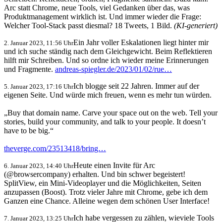
Arc statt Chrome, neue Tools, viel Gedanken über das, was
Produktmanagement wirklich ist. Und immer wieder die Frage:
Welcher Tool-Stack passt diesmal? 18 Tweets, 1 Bild.
(KI-generiert)
Ein Jahr voller Eskalationen liegt hinter mir
2. Januar 2023, 11:56 Uhr
und ich suche ständig nach dem Gleichgewicht. Beim Reflektieren
hilft mir Schreiben. Und so ordne ich wieder meine Erinnerungen
und Fragmente.
andreas-spiegler.de/2023/01/02/rue…
Ich blogge seit 22 Jahren. Immer auf der
5. Januar 2023, 17:16 Uhr
eigenen Seite. Und würde mich freuen, wenn es mehr tun würden.
„Buy that domain name. Carve your space out on the web. Tell your
stories, build your community, and talk to your people. It doesn’t
have to be big.“
theverge.com/23513418/bring…
Heute einen Invite für Arc
6. Januar 2023, 14:40 Uhr
(@browsercompany) erhalten. Und bin schwer begeistert!
SplitView, ein Mini-Videoplayer und die Möglichkeiten, Seiten
anzupassen (Boost). Trotz vieler Jahre mit Chrome, gebe ich dem
Ganzen eine Chance. Alleine wegen dem schönen User Interface!
Ich habe vergessen zu zählen, wieviele Tools
7. Januar 2023, 13:25 Uhr