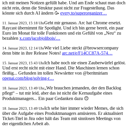
ich mit meinen Notizen gefüllt habe. Und am Ende schaut man doch
nicht rein, denn die Struktur passt nicht zur Fragestellung. Das
könnte sich durch AI ändern 🥳
every.to/superorganizer…
Geht mir genauso. Arc hat Chrome ersetzt.
11. Januar 2023, 15:18 Uhr
Raycast übernimmt für Spotlight. Und ich bin gerne bereit, ein paar
Euro im Monat für tolle Funktionen und ein Gefühl von „Neu“ zu
bezahlen
x.com/jacobjolibois/…
Wie viel Liebe steckt @browsercompany
14. Januar 2023, 12:14 Uhr
denn bitte in ihre Release Notes!
arc.net/e/F14CC87A-574…
Ich habe noch nie einen Zauberwürfel gelöst.
15. Januar 2023, 15:43 Uhr
Und erst recht nicht mit einer Hand. Die Maschinen lernen schon
fleißig... Gefunden im tollen Newsletter von @beritmiriam
openai.com/blog/solving-r…
„Wir brauchen jemanden, der den Backlog
18. Januar 2023, 13:49 Uhr
pflegt“ – tut mir leid, aber das ist nicht die Kernaufgabe eines
Produktmanagers... Ein paar Gedanken dazu 🙃
Ich sehe hier immer wieder Memes, die sich
18. Januar 2023, 13:49 Uhr
über die Aufgabe eines Produktmanagers amüsieren. Er aktualisiert
Ticket-Titel in Jira oder hält das Team mit sinnlosen Meetings von
der eigentlichen Arbeit ab.