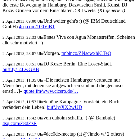
die erste Bewegung in Hamburg. Dazwischen Sushi, Kunst, DJ
Koze. Grinsen vor dem Einschlafen. 58 Tweets.
(KI-generiert)
Und weiter geht's :) (@ IBM Deutschland
2. April 2013, 09:00 Uhr
GmbH)
4sq.com/100ViBT
Erstes Viva con Agua Monatstreffen. Scheinen
2. April 2013, 22:33 Uhr
alle sehr motiviert =)
Morgen.
tmblr.co/ZNscwxhlCTeQ
2. April 2013, 23:07 Uhr
DJ Koze: Berlin. Eine Loser-Stadt.
3. April 2013, 08:51 Uhr
buff.ly/14LwGBB
»Die meisten Hamburger vertrauen nur
3. April 2013, 11:35 Uhr
Menschen, mit denen sie aufgewachsen sind und die genauso
ernst[…]«
quote.fm/www.cicero.de/…
Schöne Kampagne. Vorsicht, ein Buch
3. April 2013, 11:52 Uhr
verändert dein Leben!
buff.ly/XX2wUD
von dahoim schaffa. :) (@ Bambule)
3. April 2013, 15:42 Uhr
4sq.com/Z8dZzR
#dec0de-meetup (at @Jimdo w/ 2 others)
3. April 2013, 19:17 Uhr