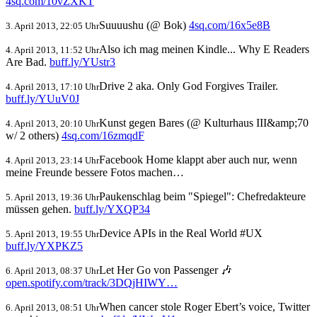
4sq.com/10vZXKT
Suuuushu (@ Bok)
4sq.com/16x5e8B
3. April 2013, 22:05 Uhr
Also ich mag meinen Kindle... Why E Readers
4. April 2013, 11:52 Uhr
Are Bad.
buff.ly/YUstr3
Drive 2 aka. Only God Forgives Trailer.
4. April 2013, 17:10 Uhr
buff.ly/YUuV0J
Kunst gegen Bares (@ Kulturhaus III&amp;70
4. April 2013, 20:10 Uhr
w/ 2 others)
4sq.com/16zmqdF
Facebook Home klappt aber auch nur, wenn
4. April 2013, 23:14 Uhr
meine Freunde bessere Fotos machen…
Paukenschlag beim "Spiegel": Chefredakteure
5. April 2013, 19:36 Uhr
müssen gehen.
buff.ly/YXQP34
Device APIs in the Real World #UX
5. April 2013, 19:55 Uhr
buff.ly/YXPKZ5
Let Her Go von Passenger 🎶
6. April 2013, 08:37 Uhr
open.spotify.com/track/3DQjHIWY…
When cancer stole Roger Ebert’s voice, Twitter
6. April 2013, 08:51 Uhr