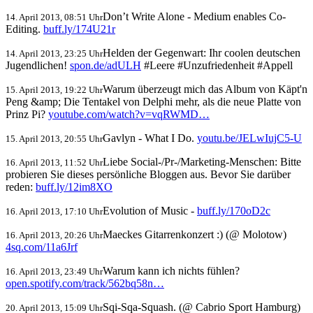
Don’t Write Alone - Medium enables Co-
14. April 2013, 08:51 Uhr
Editing.
buff.ly/174U21r
Helden der Gegenwart: Ihr coolen deutschen
14. April 2013, 23:25 Uhr
Jugendlichen!
spon.de/adULH
#Leere #Unzufriedenheit #Appell
Warum überzeugt mich das Album von Käpt'n
15. April 2013, 19:22 Uhr
Peng &amp; Die Tentakel von Delphi mehr, als die neue Platte von
Prinz Pi?
youtube.com/watch?v=vqRWMD…
Gavlyn - What I Do.
youtu.be/JELwIujC5-U
15. April 2013, 20:55 Uhr
Liebe Social-/Pr-/Marketing-Menschen: Bitte
16. April 2013, 11:52 Uhr
probieren Sie dieses persönliche Bloggen aus. Bevor Sie darüber
reden:
buff.ly/12im8XO
Evolution of Music -
buff.ly/170oD2c
16. April 2013, 17:10 Uhr
Maeckes Gitarrenkonzert :) (@ Molotow)
16. April 2013, 20:26 Uhr
4sq.com/11a6Jrf
Warum kann ich nichts fühlen?
16. April 2013, 23:49 Uhr
open.spotify.com/track/562bq58n…
Sqi-Sqa-Squash. (@ Cabrio Sport Hamburg)
20. April 2013, 15:09 Uhr