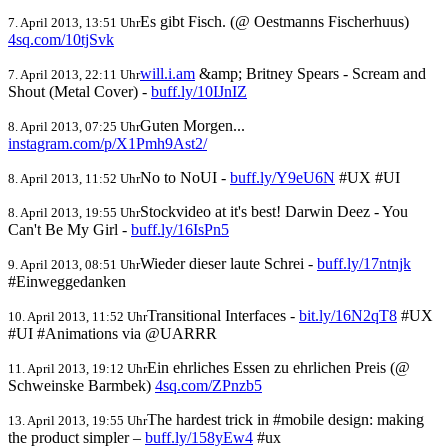
Es gibt Fisch. (@ Oestmanns Fischerhuus)
7. April 2013, 13:51 Uhr
4sq.com/10tjSvk
will.i.am
&amp; Britney Spears - Scream and
7. April 2013, 22:11 Uhr
Shout (Metal Cover) -
buff.ly/10IJnIZ
Guten Morgen...
8. April 2013, 07:25 Uhr
instagram.com/p/X1Pmh9Ast2/
No to NoUI -
buff.ly/Y9eU6N
#UX #UI
8. April 2013, 11:52 Uhr
Stockvideo at it's best! Darwin Deez - You
8. April 2013, 19:55 Uhr
Can't Be My Girl -
buff.ly/16IsPn5
Wieder dieser laute Schrei -
buff.ly/17ntnjk
9. April 2013, 08:51 Uhr
#Einweggedanken
Transitional Interfaces -
bit.ly/16N2qT8
#UX
10. April 2013, 11:52 Uhr
#UI #Animations via @UARRR
Ein ehrliches Essen zu ehrlichen Preis (@
11. April 2013, 19:12 Uhr
Schweinske Barmbek)
4sq.com/ZPnzb5
The hardest trick in #mobile design: making
13. April 2013, 19:55 Uhr
the product simpler –
buff.ly/158yEw4
#ux