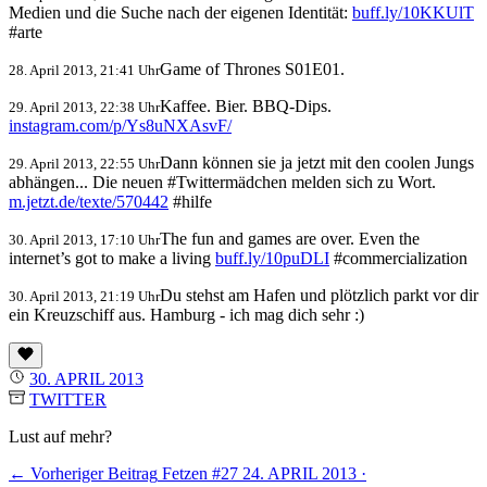
Medien und die Suche nach der eigenen Identität:
buff.ly/10KKUlT
#arte
Game of Thrones S01E01.
28. April 2013, 21:41 Uhr
Kaffee. Bier. BBQ-Dips.
29. April 2013, 22:38 Uhr
instagram.com/p/Ys8uNXAsvF/
Dann können sie ja jetzt mit den coolen Jungs
29. April 2013, 22:55 Uhr
abhängen... Die neuen #Twittermädchen melden sich zu Wort.
m.jetzt.de/texte/570442
#hilfe
The fun and games are over. Even the
30. April 2013, 17:10 Uhr
internet’s got to make a living
buff.ly/10puDLI
#commercialization
Du stehst am Hafen und plötzlich parkt vor dir
30. April 2013, 21:19 Uhr
ein Kreuzschiff aus. Hamburg - ich mag dich sehr :)
30. APRIL 2013
TWITTER
Lust auf mehr?
← Vorheriger Beitrag
Fetzen #27
24. APRIL 2013 ·