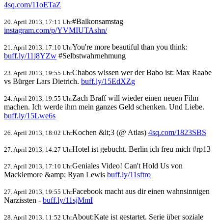
4sq.com/11oETaZ
#Balkonsamstag
20. April 2013, 17:11 Uhr
instagram.com/p/YVMIUTAshn/
You're more beautiful than you think:
21. April 2013, 17:10 Uhr
buff.ly/11j8YZw
#Selbstwahrnehmung
Chabos wissen wer der Babo ist: Max Raabe
23. April 2013, 19:55 Uhr
vs Bürger Lars Dietrich.
buff.ly/15EdXZg
Zach Braff will wieder einen neuen Film
24. April 2013, 19:55 Uhr
machen. Ich werde ihm mein ganzes Geld schenken. Und Liebe.
buff.ly/15Lwe6s
Kochen &lt;3 (@ Atlas)
4sq.com/1823SBS
26. April 2013, 18:02 Uhr
Hotel ist gebucht. Berlin ich freu mich #rp13
27. April 2013, 14:27 Uhr
Geniales Video! Can't Hold Us von
27. April 2013, 17:10 Uhr
Macklemore &amp; Ryan Lewis
buff.ly/11sftro
Facebook macht aus dir einen wahnsinnigen
27. April 2013, 19:55 Uhr
Narzissten -
buff.ly/11sjMmI
About:Kate ist gestartet. Serie über soziale
28. April 2013, 11:52 Uhr