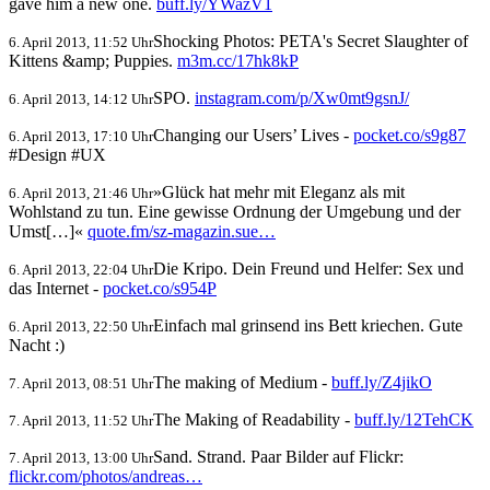
gave him a new one.
buff.ly/YWazV1
Shocking Photos: PETA's Secret Slaughter of
6. April 2013, 11:52 Uhr
Kittens &amp; Puppies.
m3m.cc/17hk8kP
SPO.
instagram.com/p/Xw0mt9gsnJ/
6. April 2013, 14:12 Uhr
Changing our Users’ Lives -
pocket.co/s9g87
6. April 2013, 17:10 Uhr
#Design #UX
»Glück hat mehr mit Eleganz als mit
6. April 2013, 21:46 Uhr
Wohlstand zu tun. Eine gewisse Ordnung der Umgebung und der
Umst[…]«
quote.fm/sz-magazin.sue…
Die Kripo. Dein Freund und Helfer: Sex und
6. April 2013, 22:04 Uhr
das Internet -
pocket.co/s954P
Einfach mal grinsend ins Bett kriechen. Gute
6. April 2013, 22:50 Uhr
Nacht :)
The making of Medium -
buff.ly/Z4jikO
7. April 2013, 08:51 Uhr
The Making of Readability -
buff.ly/12TehCK
7. April 2013, 11:52 Uhr
Sand. Strand. Paar Bilder auf Flickr:
7. April 2013, 13:00 Uhr
flickr.com/photos/andreas…