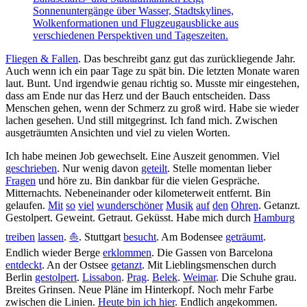
Fliegen & Fallen
. Das beschreibt ganz gut das zurückliegende Jahr.
Auch wenn ich ein paar Tage zu spät bin. Die letzten Monate waren
laut. Bunt. Und irgendwie genau richtig so. Musste mir eingestehen,
dass am Ende nur das Herz und der Bauch entscheiden. Dass
Menschen gehen, wenn der Schmerz zu groß wird. Habe sie wieder
lachen gesehen. Und still mitgegrinst. Ich fand mich. Zwischen
ausgeträumten Ansichten und viel zu vielen Worten.
Ich habe meinen Job gewechselt. Eine Auszeit genommen. Viel
geschrieben
. Nur wenig davon
geteilt
. Stelle momentan lieber
Fragen
und höre zu. Bin dankbar für die vielen Gespräche.
Mitternachts. Nebeneinander oder kilometerweit entfernt. Bin
gelaufen.
Mit
so
viel
wunderschöner
Musik
auf
den
Ohren
. Getanzt.
Gestolpert. Geweint. Getraut. Geküsst. Habe mich durch
Hamburg
treiben
lassen
.
⛵️
. Stuttgart
besucht
. Am Bodensee
geträumt
.
Endlich wieder Berge
erklommen
. Die Gassen von Barcelona
entdeckt
. An der Ostsee
getanzt
. Mit Lieblingsmenschen durch
Berlin
gestolpert
.
Lissabon
.
Prag
.
Belek
.
Weimar
. Die Schuhe grau.
Breites Grinsen. Neue Pläne im Hinterkopf. Noch mehr Farbe
zwischen die Linien.
Heute bin ich hier
. Endlich angekommen.