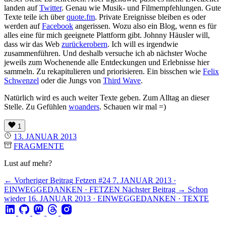
landen auf
Twitter
. Genau wie Musik- und Filmempfehlungen. Gute
Texte teile ich über
quote.fm
. Private Ereignisse bleiben es oder
werden auf
Facebook
angerissen. Wozu also ein Blog, wenn es für
alles eine für mich geeignete Plattform gibt. Johnny Häusler will,
dass wir das Web
zurückerobern
. Ich will es irgendwie
zusammenführen. Und deshalb versuche ich ab nächster Woche
jeweils zum Wochenende alle Entdeckungen und Erlebnisse hier
sammeln. Zu rekapitulieren und priorisieren. Ein bisschen wie
Felix
Schwenzel
oder die Jungs von
Third Wave
.
Natürlich wird es auch weiter Texte geben. Zum Alltag an dieser
Stelle. Zu Gefühlen
woanders
. Schauen wir mal =)
1
13. JANUAR 2013
FRAGMENTE
Lust auf mehr?
← Vorheriger Beitrag
Fetzen #24
7. JANUAR 2013 ·
EINWEGGEDANKEN · FETZEN
Nächster Beitrag →
Schon
wieder
16. JANUAR 2013 · EINWEGGEDANKEN · TEXTE