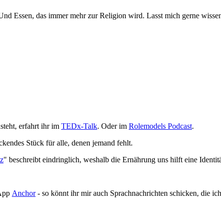
nd Essen, das immer mehr zur Religion wird. Lasst mich gerne wissen,
steht, erfahrt ihr im
TEDx-Talk
. Oder im
Rolemodels Podcast
.
ckendes Stück für alle, denen jemand fehlt.
tz
" beschreibt eindringlich, weshalb die Ernährung uns hilft eine Identi
 App
Anchor
- so könnt ihr mir auch Sprachnachrichten schicken, die ic