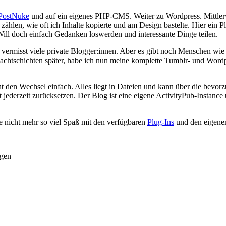
PostNuke
und auf ein eigenes PHP-CMS. Weiter zu Wordpress. Mittle
 zählen, wie oft ich Inhalte kopierte und am Design bastelte. Hier ei
ill doch einfach Gedanken loswerden und interessante Dinge teilen.
vermisst viele private Blogger:innen. Aber es gibt noch Menschen wi
Nachtschichten später, habe ich nun meine komplette Tumblr- und Word
 den Wechsel einfach. Alles liegt in Dateien und kann über die bevor
 jederzeit zurücksetzen. Der Blog ist eine eigene ActivityPub-Instanc
 nicht mehr so viel Spaß mit den verfügbaren
Plug-Ins
und den eigene
ngen