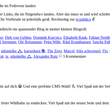
te im Fediverse landen
n oder Links, die im Nirgendwo landen. Aber das muss so und wird sch
ie Vorfreude ist jedenfalls groß. Rechtzeitig zur
re:publica
✌️
elleicht ein spannender Blog in meiner kleinen Blogroll:
er
,
Dirk von Gehlen
,
Dominik Kurcsics
,
Elisabeth Rank
,
Fabian Neidh
l Seemann
,
Ole Reissmann
,
Petra Wille
,
Rául Krauthausen
,
Sascha Pal
,
nilsmielke ⁂
,
kaesedurst 🧶
,
The Zero
,
Marcel
,
felix schwenzel
,
Flo
,
ott
,
ix
,
nilsmielke ⁂
,
Alexander Rutz
3 Kommentare
auf dich 😁 Und eine perfekte CMS-Wahl! 💪 Viel Spaß mit der Seite 
n freier Wildbahn zu entdecken. Viel Spaß mit der neuen Seite und d