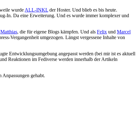
rweile wurde
ALL-INKL
der Hoster. Und blieb es bis heute.
n Plug-In. Da eine Erweiterung. Und es wurde immer komplexer und
e
Matthias
, die für eigene Blogs kämpfen. Und als
Felix
und
Marcel
press-Vergangenheit umgezogen. Längst vergessene Inhalte von
zugte Entwicklungsumgebung angepasst werden (bei mir ist es aktuell
e und Reaktionen im Fediverse werden innerhalb der Artikeln
n Anpassungen gehabt.