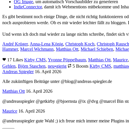
OG Image
, um automatisch Vorschaubilder zu generieren
IndieConnector
, damit ich Webmentions mitbekomme und Inhal
Es gibt bestimmt noch einige Dinge, die nicht richtig funktioniere
noch ausprobieren werde. Ob es mir wieder leichter fällt zu bloggen. D
Und wenn ich doch mal wieder zu lange nichts schreibe, findet sich vi
André Krüger
,
Anna-Lena König
,
Christoph Koch
,
Christoph Rausch
Hammer
,
Marcel Wichmann
,
Matthias Ott
,
Michael Schieben
,
Michae
17 Likes
Kirby CMS
,
Yvonne Pöppelbaum
,
Matthias Ott
,
Maurice
Gehlen
,
Björn Staschen
,
neu•gierig
5 Boosts
Kirby CMS
,
matthias
Andreas Spiegler
16. April 2026
Alle zukünftigen Beiträge unter @blog@andreas-spiegler.de
Matthias Ott
16. April 2026
@andreasspiegler @getkirby @bjoernsta @ix @dvg @marcel Bin stolz 
Maurice
16. April 2026
@andreasspiegler gute Wahl ;) ich freue mich immer meine Plugins i