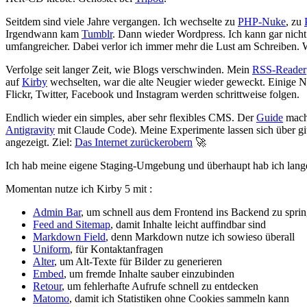
Seitdem sind viele Jahre vergangen. Ich wechselte zu
PHP-Nuke
, zu
Irgendwann kam
Tumblr
. Dann wieder Wordpress. Ich kann gar nicht
umfangreicher. Dabei verlor ich immer mehr die Lust am Schreiben. W
Verfolge seit langer Zeit, wie Blogs verschwinden. Mein
RSS-Reader
auf
Kirby
wechselten, war die alte Neugier wieder geweckt. Einige 
Flickr, Twitter, Facebook und Instagram werden schrittweise folgen.
Endlich wieder ein simples, aber sehr flexibles CMS. Der
Guide
macht
Antigravity
mit Claude Code). Meine Experimente lassen sich über git
angezeigt. Ziel:
Das Internet zurückerobern
🚀
Ich hab meine eigene Staging-Umgebung und überhaupt hab ich lange
Momentan nutze ich Kirby 5 mit :
Admin Bar
, um schnell aus dem Frontend ins Backend zu spri
Feed and Sitemap
, damit Inhalte leicht auffindbar sind
Markdown Field
, denn Markdown nutze ich sowieso überall
Uniform
, für Kontaktanfragen
Alter
, um Alt-Texte für Bilder zu generieren
Embed
, um fremde Inhalte sauber einzubinden
Retour
, um fehlerhafte Aufrufe schnell zu entdecken
Matomo
, damit ich Statistiken ohne Cookies sammeln kann