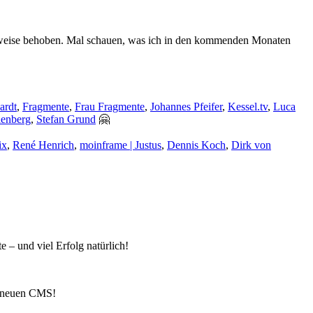
rittweise behoben. Mal schauen, was ich in den kommenden Monaten
ardt
,
Fragmente
,
Frau Fragmente
,
Johannes Pfeifer
,
Kessel.tv
,
Luca
lenberg
,
Stefan Grund
🤗
ix
,
René Henrich
,
moinframe | Justus
,
Dennis Koch
,
Dirk von
– und viel Erfolg natürlich!
em neuen CMS!