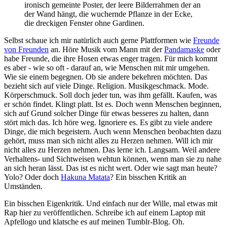
ironisch gemeinte Poster, der leere Bilderrahmen der an
der Wand hängt, die wuchernde Pflanze in der Ecke,
die dreckigen Fenster ohne Gardinen.
Selbst schaue ich mir natürlich auch gerne Plattformen wie
Freunde
von Freunden
an. Höre Musik vom Mann mit der
Pandamaske
oder
habe Freunde, die ihre Hosen etwas enger tragen. Für mich kommt
es aber - wie so oft - darauf an, wie Menschen mit mir umgehen.
Wie sie einem begegnen. Ob sie andere bekehren möchten. Das
bezieht sich auf viele Dinge. Religion. Musikgeschmack. Mode.
Körperschmuck. Soll doch jeder tun, was ihm gefällt. Kaufen, was
er schön findet. Klingt platt. Ist es. Doch wenn Menschen beginnen,
sich auf Grund solcher Dinge für etwas besseres zu halten, dann
stört mich das. Ich höre weg. Ignoriere es. Es gibt zu viele andere
Dinge, die mich begeistern. Auch wenn Menschen beobachten dazu
gehört, muss man sich nicht alles zu Herzen nehmen. Will ich mir
nicht alles zu Herzen nehmen. Das lerne ich. Langsam. Weil andere
Verhaltens- und Sichtweisen wehtun können, wenn man sie zu nahe
an sich heran lässt. Das ist es nicht wert. Oder wie sagt man heute?
Yolo? Oder doch
Hakuna Matata
? Ein bisschen Kritik an
Umständen.
Ein bisschen Eigenkritik. Und einfach nur der Wille, mal etwas mit
Rap hier zu veröffentlichen. Schreibe ich auf einem Laptop mit
Apfellogo und klatsche es auf meinen Tumblr-Blog. Oh.