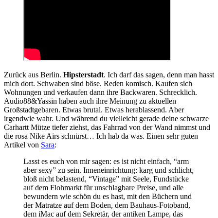
Zurück aus Berlin.
Hipsterstadt
. Ich darf das sagen, denn man hasst
mich dort. Schwaben sind böse. Reden komisch. Kaufen sich
Wohnungen und verkaufen dann ihre Backwaren. Schrecklich.
Audio88&Yassin haben auch ihre Meinung zu aktuellen
Großstadtgebaren. Etwas brutal. Etwas herablassend. Aber
irgendwie wahr. Und während du vielleicht gerade deine schwarze
Carhartt Mütze tiefer ziehst, das Fahrrad von der Wand nimmst und
die rosa Nike Airs schnürst… Ich hab da was. Einen sehr guten
Artikel von
Sara
:
Lasst es euch von mir sagen: es ist nicht einfach, “arm
aber sexy” zu sein. Inneneinrichtung: karg und schlicht,
bloß nicht belastend, “Vintage” mit Seele, Fundstücke
auf dem Flohmarkt für unschlagbare Preise, und alle
bewundern wie schön du es hast, mit den Büchern und
der Matratze auf dem Boden, dem Bauhaus-Fotoband,
dem iMac auf dem Sekretär, der antiken Lampe, das