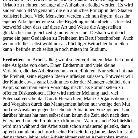
Urlaub zu nehmen, solange alle Aufgaben erledigt werden. Es wird
zudem auch
IBM
genannt, die ein ähnliches Prinzip in den Staaten
realisiert haben. Viele Menschen werden sich nun ärgern, dass ihr
eigener Arbeitgeber eine solche Regelung nicht anbietet. Ich selbst
bezweifel aber, dass auf diese Art und Weise die Angestellten
glücklicher und gleichzeitig motivierter sind. Deshalb würde ich
gerne ein paar Gedanken zu Freiheiten im Beruf beschreiben. Auch
wenn ich dies selbst wohl nur als flüchtiger Betrachter beurteilen
kann - befinde mich selbst ja noch mitten im Studium.
Freiheiten
. Im Arbeitsalltag wohl selten vorhanden. Man bekommt
eine Aufgabe von oben. Einen Endtermin und viele kleine
Variablen, die das Arbeitsergebnis vordefinieren. Nur selten hat man
die Freiheit, seine eigenen Ideen einfließen zulassen. Entweder will
der Kunde etwas ganz bestimmtes oder der Manager schüttelt den
Kopf, sobald man einen Vorschlag macht. Es kommt selten zu
offenen Diskussionen. Hier wird meiner Meinung nach viel
Potenzial verschenkt. Durch Hierarchien, Matrix-Organisationen
und Vorgaben durch das Management haben nur wenige den Mut
und die Ausdauer gegen bestehende Situationen vorzugehen. Und
darüber hinaus hat man selbst dann kaum die Zeit, sich nach dem
Feierabend um ein Problem zu kümmern. Warum auch? Schließlich
wird man während der Arbeitszeit schon andauernd gelenkt, dann
opfert man nicht auch noch seine Freizeit. Ich glaube, dass im Laufe
der nächsten Jahre jeder Arbeitnehmer seinen Arbeitsplatz immer