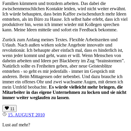
Familien kümmern und trotzdem arbeiten. Das dabei die
zwischenmenschlichen Kontakte leiden, wird nicht weiter erwähnt.
Ich würde behaupten, dass beim Kaffee zwischendurch mehr Ideen
entstehen, als im Büro zu Hause. Ich selbst habe erlebt, dass ich viel
produktiver bin, wenn ich immer wieder mit Kollegen sprechen
kann. Meine Ideen mitteile und sofort ein Feedback bekomme.
Zurück zum Anfang meines Textes. Flexible Arbeitszeiten und
Urlaub. Nach außen wirken solche Angebote innovativ und
revolutionär. Ich behaupte aber einfach mal, dass es hinderlich ist,
wenn jeder kommt und geht, wann er will. Wenn Menschen von
daheim arbeiten und Ideen per Blackberry im Zug “brainstormen”.
Natürlich sollte es Freiheiten geben, aber neue Geistesblitze
entstehen - so geht es mir jedenfalls - immer im Gespräch mit
anderen. Beim Mittagessen oder nebenbei. Und dazu brauche ich
immer ein offenes Ohr und zwei wachsame Augen, mit denen ich
mein Umfeld beobachte.
Es würde vielleicht mehr bringen, die
Mitarbeiter in das eigene Unternehmen zu locken und sie nicht
immer weiter weglaufen zu lassen
.
11
15. AUGUST 2010
Lust auf mehr?