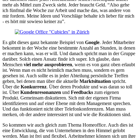
mehr als Mittel zum Zweck sieht. Jeder braucht Geld. “Also gehe
ich fünfmal die Woche zur Arbeit und mache das, was andere von
mir fordern. Meine Ideen und Vorschläge behalte ich lieber für mich
- es hört mir sowieso keiner zu”.
Es gibt dieses ganz bekannte Beispiel von
Google
. Jeder Mitarbeiter
bekommt in der Woche eine bestimmte Anzahl an Stunden, in denen
er machen kann, was er will. Und danach spricht man in der Gruppe
darüber. Solch einen Ansatz finde ich super. Ich glaube, dass
Menschen
viel mehr ausprobieren
, wenn es von ganz oben erlaubt
ist. Wenn man es nicht heimlich machen muss, sondern es gern
gesehen ist. Auch sollte es in jeder Abteilung persönliche Treffen
geben, bei denen man über die aktuelle
Marktsituation
spricht.
Über die
Konkurrenz
. Über deren Produkte und was daran so toll
ist. Über
Kundenresonanzen
und
Feedbacks
zum eigenen
Produkt. Gemeinsam diskutieren. Sich mit der eigenen Firma
identifizieren und auf einer Ebene mit dem Management sprechen.
Und das funktioniert nicht über Telefonkonferenzen. Man muss
merken, ob der andere interessiert ist und wie die Reaktionen sind.
So kommen wir auch gleich zum Thema Homeoffice. Auch dies ist
eine Entwicklung, die von Unternehmen in den Himmel gelobt
werden. Man ist frei und flexibel. Arbeitnehmer können sich um ihre