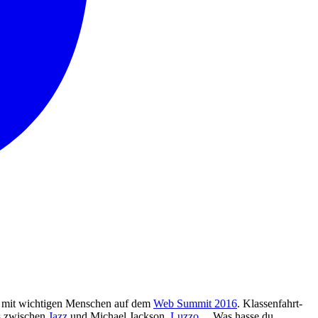
m mit wichtigen Menschen auf dem
Web Summit 2016
. Klassenfahrt-
as zwischen
Jazz
und Michael Jackson.
Luzzo
… Was hasse du