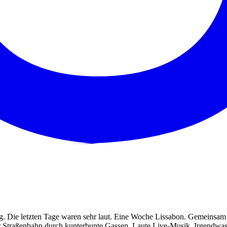
ig. Die letzten Tage waren sehr laut. Eine Woche Lissabon. Gemeinsa
der Straßenbahn durch kunterbunte Gassen. Laute Live-Musik. Irgendw