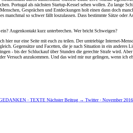
hen. Portugal als nächsten Startup-Kessel sehen wollen. Zu lange Schl
n Menschen, Gesprächen und Entdeckungen holt einen dann doch manch
 manchmal so schwer fällt loszulassen. Dass bestimmte Sätze oder Aug
 ein? Augenkontakt kurz unterbrechen. Wer bricht Schweigen?
ich hier nur eine Seite mit euch zu teilen. Der umtriebige Internet-M
n gleich. Gegensätze und Facetten, die je nach Situation in ein anderes
en - bis der Schluckauf über Stunden die gerechte Strafe wird. Aber
t der Versuch anzukommen. Und das wird mir nur gelingen, wenn ich ehrl
GGEDANKEN · TEXTE
Nächster Beitrag →
Twitter · November 2016