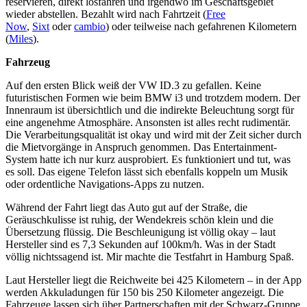
reservieren, direkt losfahren und irgendwo im Geschäftsgebiet
wieder abstellen. Bezahlt wird nach Fahrtzeit (
Free
Now
,
Sixt
oder
cambio
) oder teilweise nach gefahrenen Kilometern
(
Miles
).
Fahrzeug
Auf den ersten Blick weiß der VW ID.3 zu gefallen. Keine
futuristischen Formen wie beim BMW i3 und trotzdem modern. Der
Innenraum ist übersichtlich und die indirekte Beleuchtung sorgt für
eine angenehme Atmosphäre. Ansonsten ist alles recht rudimentär.
Die Verarbeitungsqualität ist okay und wird mit der Zeit sicher durch
die Mietvorgänge in Anspruch genommen. Das Entertainment-
System hatte ich nur kurz ausprobiert. Es funktioniert und tut, was
es soll. Das eigene Telefon lässt sich ebenfalls koppeln um Musik
oder ordentliche Navigations-Apps zu nutzen.
Während der Fahrt liegt das Auto gut auf der Straße, die
Geräuschkulisse ist ruhig, der Wendekreis schön klein und die
Übersetzung flüssig. Die Beschleunigung ist völlig okay – laut
Hersteller sind es 7,3 Sekunden auf 100km/h. Was in der Stadt
völlig nichtssagend ist. Mir machte die Testfahrt in Hamburg Spaß.
Laut Hersteller liegt die Reichweite bei 425 Kilometern – in der App
werden Akkuladungen für 150 bis 250 Kilometer angezeigt. Die
Fahrzeuge lassen sich über Partnerschaften mit der Schwarz-Gruppe