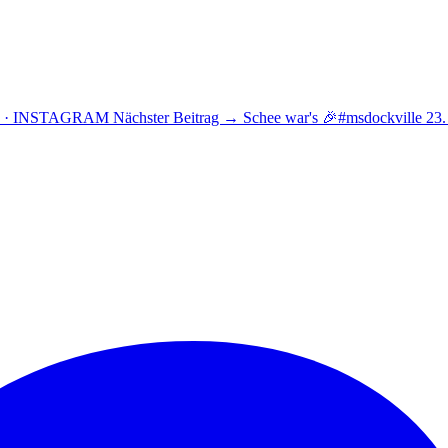
5 · INSTAGRAM
Nächster Beitrag →
Schee war's 🎉#msdockville
23