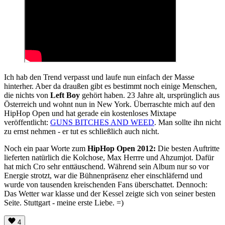
Ich hab den Trend verpasst und laufe nun einfach der Masse
hinterher. Aber da draußen gibt es bestimmt noch einige Menschen,
die nichts von
Left Boy
gehört haben. 23 Jahre alt, ursprünglich aus
Österreich und wohnt nun in New York. Überraschte mich auf den
HipHop Open und hat gerade ein kostenloses Mixtape
veröffentlicht:
GUNS BITCHES AND WEED
. Man sollte ihn nicht
zu ernst nehmen - er tut es schließlich auch nicht.
Noch ein paar Worte zum
HipHop Open 2012:
Die besten Auftritte
lieferten natürlich die Kolchose, Max Herrre und Ahzumjot. Dafür
hat mich Cro sehr enttäuschend. Während sein Album nur so vor
Energie strotzt, war die Bühnenpräsenz eher einschläfernd und
wurde von tausenden kreischenden Fans überschattet. Dennoch:
Das Wetter war klasse und der Kessel zeigte sich von seiner besten
Seite. Stuttgart - meine erste Liebe. =)
4