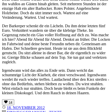
ihn wahllos an Gästen hinab gleiten. Seit mehreren Stunden ist der
einzige Halt ein alter Barhocker. Rotes Polster. Angebrochene
Holzbeine. Doch du sitzt immer noch. Wartest auf eine
Veränderung. Wartest. Und wartest.
Der Barkeeper schenkt dir ein Lächeln. Du ihm deine letzten fünf
Euro. Verknittert wandern sie über die klebrige Theke. Im
Gegenzug rutscht ein Glas voller Hoffnung auf dich zu. Was mache
ich hier? Abend für Abend für Abend. Denkst an früher. Die Locken
im Fahrtwind und deine beste Freundin neben dir. Gemeinsam am
Hafen. Der Schnellere gewinnt. Heute ist sie aus dem Blickfeld
gerutscht. Du sitzt alleine in dieser Bar, die dir eigentlich zu wider
ist. Gierige Blicke schauen auf dein Top. Sie tun gut und verletzen
zugleich.
Irgendwann wird das alles zu Ende sein. Dann weicht das
schummrige Licht der Klarheit, die einst verschwand. Irgendwann
werdet ihr euch wieder treffen. Lautlachend über den Kiez streifen -
ohne das Bedürfnis, stehen bleiben zu wollen. Du wirst strahlen.
Wirst einfach nur strahlen. Doch heute bleibt es beim Funkeln der
kleinen Diskokugel. Und dem Rauch in deinen Haaren.
14
18. NOVEMBER 2012