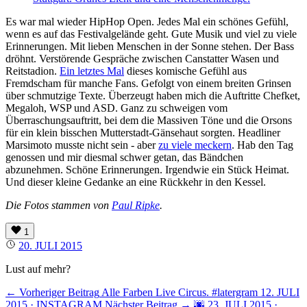
Es war mal wieder HipHop Open. Jedes Mal ein schönes Gefühl,
wenn es auf das Festivalgelände geht. Gute Musik und viel zu viele
Erinnerungen. Mit lieben Menschen in der Sonne stehen. Der Bass
dröhnt. Verstörende Gespräche zwischen Canstatter Wasen und
Reitstadion.
Ein letztes Mal
dieses komische Gefühl aus
Fremdscham für manche Fans. Gefolgt von einem breiten Grinsen
über schmutzige Texte. Überzeugt haben mich die Auftritte Chefket,
Megaloh, WSP und ASD. Ganz zu schweigen vom
Überraschungsauftritt, bei dem die Massiven Töne und die Orsons
für ein klein bisschen Mutterstadt-Gänsehaut sorgten. Headliner
Marsimoto musste nicht sein - aber
zu viele meckern
. Hab den Tag
genossen und mir diesmal schwer getan, das Bändchen
abzunehmen. Schöne Erinnerungen. Irgendwie ein Stück Heimat.
Und dieser kleine Gedanke an eine Rückkehr in den Kessel.
Die Fotos stammen von
Paul Ripke
.
1
20. JULI 2015
Lust auf mehr?
← Vorheriger Beitrag
Alle Farben Live Circus. #latergram
12. JULI
2015 · INSTAGRAM
Nächster Beitrag →
🌆
23. JULI 2015 ·