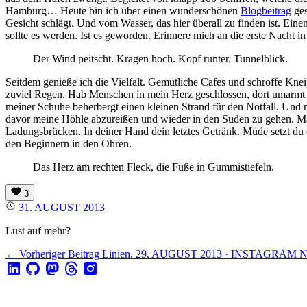
Hamburg… Heute bin ich über einen wunderschönen
Blogbeitrag
ges
Gesicht schlägt. Und vom Wasser, das hier überall zu finden ist. Ein
sollte es werden. Ist es geworden. Erinnere mich an die erste Nach
Der Wind peitscht. Kragen hoch. Kopf runter. Tunnelblick.
Seitdem genieße ich die Vielfalt. Gemütliche Cafes und schroffe K
zuviel Regen. Hab Menschen in mein Herz geschlossen, dort umarmt u
meiner Schuhe beherbergt einen kleinen Strand für den Notfall. Und 
davor meine Höhle abzureißen und wieder in den Süden zu gehen. M
Ladungsbrücken. In deiner Hand dein letztes Getränk. Müde setzt du d
den Beginnern in den Ohren.
Das Herz am rechten Fleck, die Füße in Gummistiefeln.
3
31. AUGUST 2013
Lust auf mehr?
← Vorheriger Beitrag
Linien.
29. AUGUST 2013 · INSTAGRAM
N