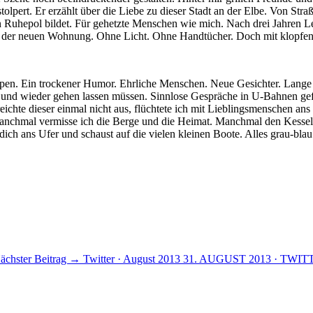
tolpert. Er erzählt über die Liebe zu dieser Stadt an der Elbe. Von Str
en Ruhepol bildet. Für gehetzte Menschen wie mich. Nach drei Jahren Le
t in der neuen Wohnung. Ohne Licht. Ohne Handtücher. Doch mit klopf
neipen. Ein trockener Humor. Ehrliche Menschen. Neue Gesichter. Lan
nd wieder gehen lassen müssen. Sinnlose Gespräche in U-Bahnen geführt
reichte dieser einmal nicht aus, flüchtete ich mit Lieblingsmenschen 
anchmal vermisse ich die Berge und die Heimat. Manchmal den Kessel
ich ans Ufer und schaust auf die vielen kleinen Boote. Alles grau-blau
ächster Beitrag →
Twitter · August 2013
31. AUGUST 2013 · TWIT